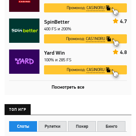
CASINORU
Промокод:
4.7
SpinBetter
400 FS и 200%
CAS1NORU
Промокод:
4.8
Yard Win
100% и 285 FS
CASINORU
Промокод:
Посмотреть все
ТОП ИГР
Слоты
Рулетки
Покер
Бинго