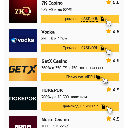
5.0
7K Casino
527 FS и до 827%
CASINORU
Промокод:
4.9
Vodka
350 FS и 125%
CASINORU
Промокод:
4.9
GetX Casino
360% и 350 FS + 150 для новичков
VIPRU
Промокод:
4.9
ПОКЕРОК
700% до 12 500 новичкам
CASINORUS
Промокод:
4.9
Norm Casino
1000 FS и 225%