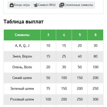
Бонус-игра
Символ Wild
Сложенные символы
Таблица выплат
Cимволы
3
4
5
6
A, K, Q, J
10
15
20
30
Змея, Ворон
15
25
40
80
Олень, Волк
20
30
50
100
Синий шлем
50
100
150
200
Зеленый шлем
75
150
200
250
Розовый шлем
100
200
250
300