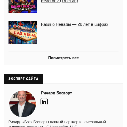
Reactor 2 (TrueLab)
Казино Невады — 20 лет в цифрах
Посмотреть все
ЭКСПЕРТ САЙТА
Ричард Босворт
Ричард «Боз» Босворт главный партнер и генеральный