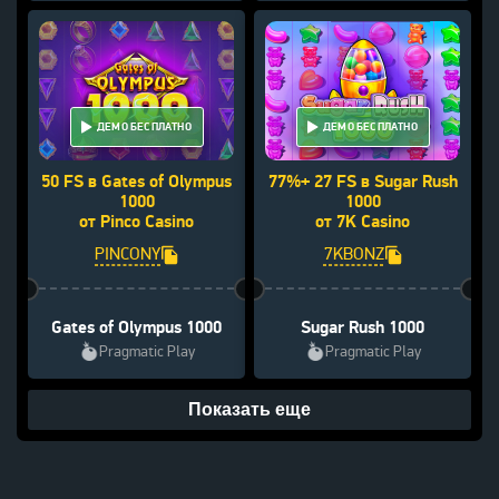
ДЕМО БЕСПЛАТНО
ДЕМО БЕСПЛАТНО
50 FS в Gates of Olympus
77%+ 27 FS в Sugar Rush
1000
1000
от Pinco Casino
от 7K Casino
PINCONY
7KBONZ
Gates of Olympus 1000
Sugar Rush 1000
Pragmatic Play
Pragmatic Play
Показать еще