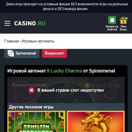
Казино на
Ваш
Android
бонус
Главная
›
Игровые автоматы
Spinomenal
Видеослот
Игровой автомат
8 Lucky Charms
от Spinomenal
Оценка редакции
1.0
В вашей стране слот недоступен
Другие похожие игры
Играть демо
Бонусы слота