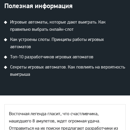
Полезная информация
Игровые автоматы, которые дают выиграть. Как
правильно выбрать онлайн-слот
Как устроены слоты. Принципы работы игровых
автоматов
Топ-10 разработчиков игровых автоматов
Секреты игровых автоматов. Как повлиять на вероятность
выигрыша
Восточная легенда гласит, что счастливчика,
нашедшего 8 амулетов, ждет огромная удача.
Отправиться на их поиски предлагают разработчики из