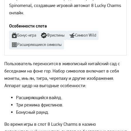
Spinomenal, создавшие игровой автомат 8 Lucky Charms
онлайн.
Особенности слота
Бонус-игра
Фриспины
Символ Wild
Расширяющиеся символы
Пользователь переносится в живописный китайский сад с
беседками на фоне гор. Набор символов включает в себя
монеты, инь ян, тигра, черепаху и другие изображения.
Аппарат щедр на выгодные особенности:
Расширяющийся вайлд.
Три режима фриспинов.
Бонусный раунд.
Во время игры в слот 8 Lucky Charms в казино