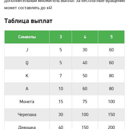
дополнительный множитель выплат за бесплатные вращения
может составлять до х4!
Таблица выплат
Символы
3
4
5
J
5
30
60
Q
5
40
60
K
7
50
80
A
10
60
80
Монета
15
75
100
Черепаха
30
100
150
Девушка
40
150
200