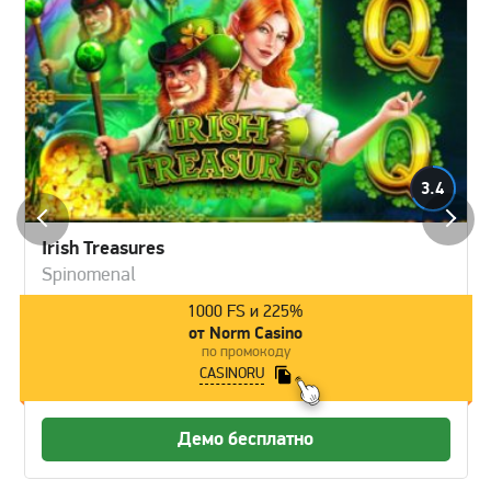
3.4
Irish Treasures
Spinomenal
1000 FS и 225%
от Norm Casino
по промокоду
CASINORU
Демо бесплатно