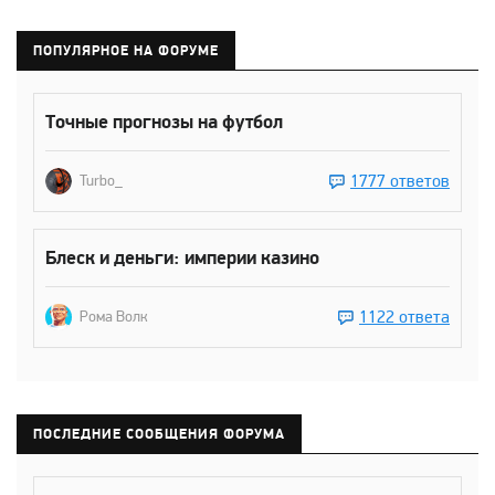
ПОПУЛЯРНОЕ НА ФОРУМЕ
Точные прогнозы на футбол
1777 ответов
Turbo_
Блеск и деньги: империи казино
1122 ответа
Рома Волк
ПОСЛЕДНИЕ СООБЩЕНИЯ ФОРУМА