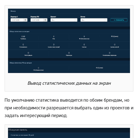
Вывод статистических данных на экран
По умолчанию статистика выводится по обоим брендам, но
при необходимости разрешается выбрать один из проектов и
задать интересующий период.