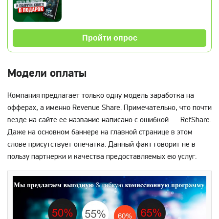
Пройти опрос
Модели оплаты
Компания предлагает только одну модель заработка на
офферах, а именно Revenue Share. Примечательно, что почти
везде на сайте ее название написано с ошибкой — RefShare.
Даже на основном баннере на главной странице в этом
слове присутствует опечатка. Данный факт говорит не в
пользу партнерки и качества предоставляемых ею услуг.