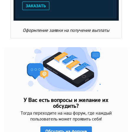
Оформление заявки на получение выплаты
У Вас есть вопросы и желание их
обсудить?
Тогда переходите на наш форум, где каждый
пользователь может проявить себя!
Обсудить на форуме