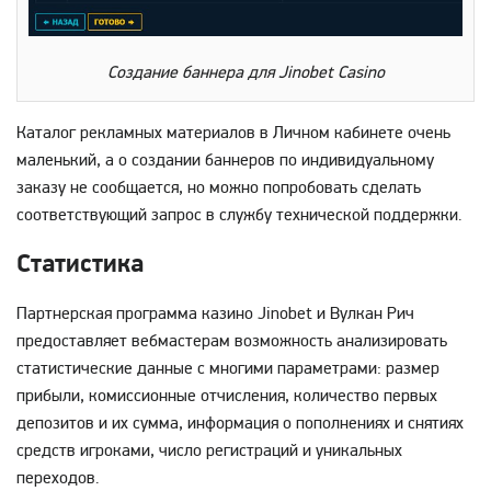
Создание баннера для Jinobet Casino
Каталог рекламных материалов в Личном кабинете очень
маленький, а о создании баннеров по индивидуальному
заказу не сообщается, но можно попробовать сделать
соответствующий запрос в службу технической поддержки.
Статистика
Партнерская программа казино Jinobet и Вулкан Рич
предоставляет вебмастерам возможность анализировать
статистические данные с многими параметрами: размер
прибыли, комиссионные отчисления, количество первых
депозитов и их сумма, информация о пополнениях и снятиях
средств игроками, число регистраций и уникальных
переходов.