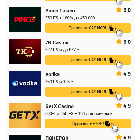
5.0
Pinco Casino
250 FS + 180% до 450 000
CASINORU
Промокод:
5.0
7K Casino
527 FS и до 827%
CASINORU
Промокод:
4.9
Vodka
350 FS и 125%
CASINORU
Промокод:
4.9
GetX Casino
360% и 350 FS + 150 для новичков
VIPRU
Промокод:
4.9
ПОКЕРОК