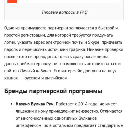
Типовые вопросы в FAQ
Одно из преимуществ партнерки заключается в быстрой и
простой регистрации, для которой требуется придумать
логин, указать адрес электронной почты и Skype, придумать
пароль и перечислить источники трафика. Никакие проверки
после этого не проводятся, то есть сразу после ввода
данных вебмастер получает возможность авторизоваться и
войти в Личный кабинет. Его интерфейс доступен на двух
языках — русском и английском.
Бренды партнерской программы
Казино Вулкан Рич.
Работает с 2014 года, не имеет
лицензии и кому принадлежит неизвестно. Отличается
от многочисленных однотипных Вулканов
интерфейсом, но в остальном предлагает стандартные