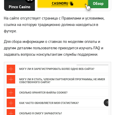
Обзор
CASINORU
Pinco Casino
На сайте отсутствует страница с Правилами и условиями,
ссылка на которую традиционно должна находиться в
футере.
Для сбора информации о ставках по моделям оплаты и
другим деталям пользователю приходится изучать FAQ и
задавать вопросы консультантам службы поддержки.