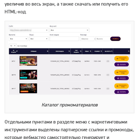
увеличив во весь экран, а также скачать или получить его
HTML-код.
Каталог промоматериалов
Отдельными пунктами в разделе меню с маркетинговыми
инструментами выделены партнерские ссылки и промокоды,
которые вебмастер самостоятельно генерирует и