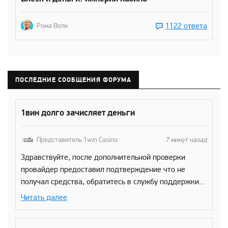
1122 ответа
Рома Волк
ПОСЛЕДНИЕ СООБЩЕНИЯ ФОРУМА
1вин долго зачисляет деньги
Представитель 1win Casino
7 минут назад
Здравствуйте, после дополнительной проверки
провайдер предоставил подтверждение что не
получал средства, обратитесь в службу поддержки
вашего банка
Читать далее