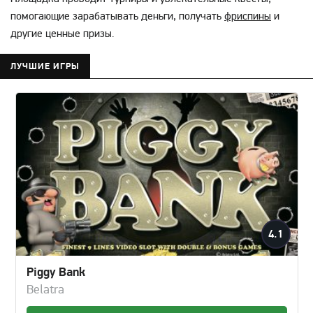
помогающие зарабатывать деньги, получать
фриспины
и
другие ценные призы.
ЛУЧШИЕ ИГРЫ
4.1
Piggy Bank
Belatra