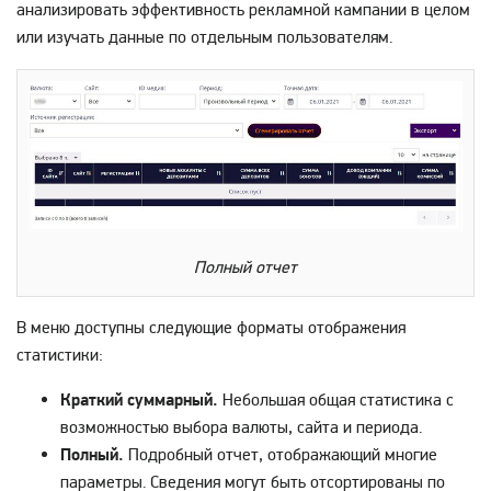
анализировать эффективность рекламной кампании в целом
или изучать данные по отдельным пользователям.
Полный отчет
В меню доступны следующие форматы отображения
статистики:
Краткий суммарный.
Небольшая общая статистика с
возможностью выбора валюты, сайта и периода.
Полный.
Подробный отчет, отображающий многие
параметры. Сведения могут быть отсортированы по