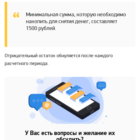
Минимальная сумма, которую необходимо
накопить для снятия денег, составляет
1500 рублей.
Отрицательный остаток обнуляется после каждого
расчетного периода.
У Вас есть вопросы и желание их
обсудить?