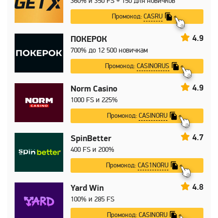
360% и 350 FS + 150 для новичков
CASRU
Промокод:
4.9
ПОКЕРОК
700% до 12 500 новичкам
CASINORUS
Промокод:
4.9
Norm Casino
1000 FS и 225%
CASINORU
Промокод:
4.7
SpinBetter
400 FS и 200%
CAS1NORU
Промокод:
4.8
Yard Win
100% и 285 FS
CASINORU
Промокод: