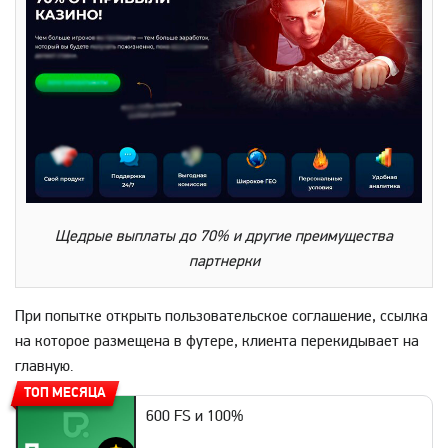
Щедрые выплаты до 70% и другие преимущества
партнерки
При попытке открыть пользовательское соглашение, ссылка
на которое размещена в футере, клиента перекидывает на
главную.
ТОП МЕСЯЦА
600 FS и 100%