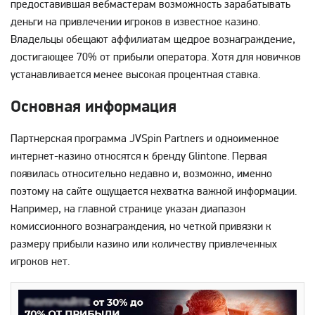
предоставившая вебмастерам возможность зарабатывать
Отслеживание источника лидов
Да
деньги на привлечении игроков в известное казино.
Статистика по дэпам
Да
Владельцы обещают аффилиатам щедрое вознаграждение,
достигающее 70% от прибыли оператора. Хотя для новичков
Минимальный вывод
30$-100$
устанавливается менее высокая процентная ставка.
Поддержка
Основная информация
Партнерская программа JVSpin Partners и одноименное
интернет-казино относятся к бренду Glintone. Первая
появилась относительно недавно и, возможно, именно
поэтому на сайте ощущается нехватка важной информации.
Например, на главной странице указан диапазон
комиссионного вознаграждения, но четкой привязки к
размеру прибыли казино или количеству привлеченных
игроков нет.