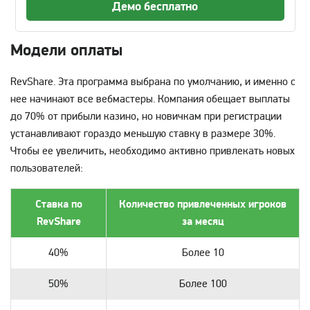
Демо бесплатно
Модели оплаты
RevShare. Эта программа выбрана по умолчанию, и именно с
нее начинают все вебмастеры. Компания обещает выплаты
до 70% от прибыли казино, но новичкам при регистрации
устанавливают гораздо меньшую ставку в размере 30%.
Чтобы ее увеличить, необходимо активно привлекать новых
пользователей:
Ставка по
Количество привлеченных игроков
RevShare
за месяц
40%
Более 10
50%
Более 100