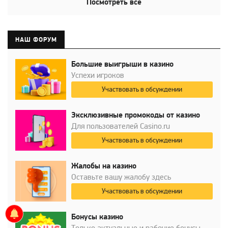
Посмотреть все
НАШ ФОРУМ
Большие выигрыши в казино
Успехи игроков
Участвовать в обсуждении
Эксклюзивные промокоды от казино
Для пользователей Casino.ru
Участвовать в обсуждении
Жалобы на казино
Оставьте вашу жалобу здесь
Участвовать в обсуждении
Бонусы казино