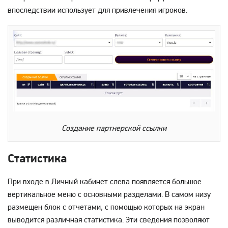
впоследствии использует для привлечения игроков.
Создание партнерской ссылки
Статистика
При входе в Личный кабинет слева появляется большое
вертикальное меню с основными разделами. В самом низу
размещен блок с отчетами, с помощью которых на экран
выводится различная статистика. Эти сведения позволяют